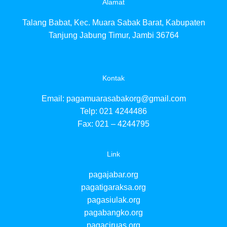
Alamat
pa
pa
Talang Babat, Kec. Muara Sabak Barat, Kabupaten
pa
pa
Tanjung Jabung Timur, Jambi 36764
pa
pa
pa
pa
Kontak
pa
p
Email:
pagamuarasabakorg@gmail.com
pa
Telp: 021 4244486
pa
Fax: 021 – 4244795
pa
pa
pa
Link
pa
pa
pagajabar.org
pa
pa
pagatigaraksa.org
pa
pagasiulak.org
pa
pagabangko.org
pagaciruas.org