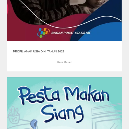
pa
pa
pa
pa
pa
pa
pa
pa
pa
PROFIL ANAK USIA DINI TAHUN 2023
pa
pa
Baca Detail
pa
pa
pa
pa
pa
pa
pa
pa
pa
pa
pa